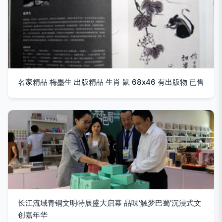
名家精品 梅墨生 出版精品 生肖 鼠 68x46 有出版物 已售
长江流域青铜文明特展盛大启幕 品味‘触梦巴蜀’沉浸式文
创嘉年华