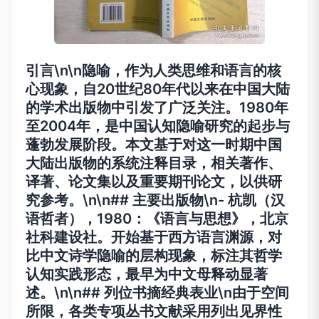
引言\n\n隐喻，作为人类思维和语言的核
心现象，自20世纪80年代以来在中国大陆
的学术出版物中引发了广泛关注。1980年
至2004年，是中国认知隐喻研究的起步与
蓬勃发展阶段。本文基于对这一时期中国
大陆出版物的系统注释目录，相关著作、
译著、论文集以及重要期刊论文，以供研
究参考。\n\n## 主要出版物\n- 杭凯（汉
语哲者），1980：《语言与思想》，北京
社科建设社。开始基于西方语言渊源，对
比中文诗学隐喻的层构现象，标注其哲学
认知实践形态，最早为中文母释动显著
述。\n\n## 列位书摘经典表业\n由于空间
所限，各类专项丛书文献采用列出见界性