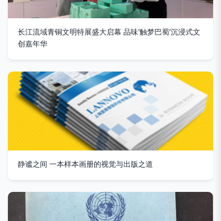
长江流域青铜文明特展盛大启幕 品味‘触梦巴蜀’沉浸式文
创嘉年华
静谧之间 一本样本画册的视觉与出版之道