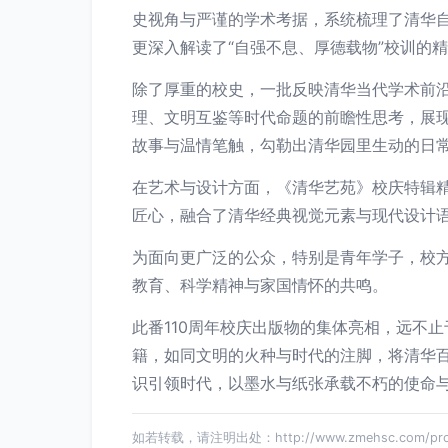
史视角与严谨的学术考据，系统梳理了清华
更深入解读了“自强不息、厚德载物”校训的
除了厚重的校史，一批反映清华当代学术前
理、文明互鉴等时代命题的前瞻性思考，展
故事与温情笔触，勾勒出清华园里生动的日
在艺术与设计方面，《清华艺苑》校庆特辑
匠心，融合了清华经典视觉元素与现代设计
为面向更广泛的公众，特别是青年学子，校
教育、科学精神与家国情怀的共鸣。
此番110周年校庆出版物的集体亮相，远不
籍，如同文明的火种与时代的注脚，将清华
识引领时代，以墨水与纸张承载不朽的使命
如若转载，请注明出处：http://www.zmehsc.com/produ