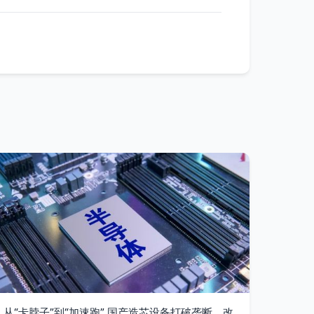
从“卡脖子”到“加速跑” 国产造芯设备打破垄断，改