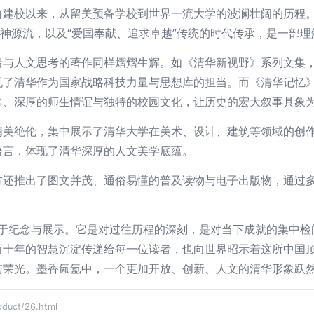
自建校以来，从留美预备学校到世界一流大学的波澜壮阔的历程
精神源流，以及“爱国奉献、追求卓越”传统的时代传承，是一部
沿与人文思考的著作同样熠熠生辉。如《清华新视野》系列文集
现了清华作为国家战略科技力量与思想库的担当。而《清华记忆
常、深厚的师生情谊与独特的校园文化，让历史的宏大叙事具象
精美绝伦，集中展示了清华大学在美术、设计、建筑等领域的创
语言，体现了清华深厚的人文美学底蕴。
方还推出了图文并茂、通俗易懂的普及读物与电子出版物，通过
止于纪念与展示。它是对过往历程的深刻，是对当下成就的集中
百十年的智慧沉淀传递给每一位读者，也向世界昭示着这所中国
与荣光。墨香氤氲中，一个更加开放、创新、人文的清华形象跃
ct/26.html