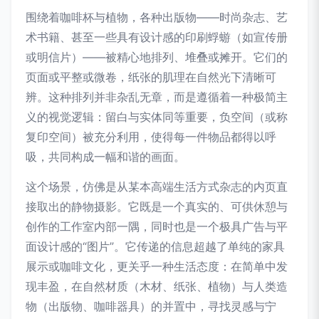
围绕着咖啡杯与植物，各种出版物——时尚杂志、艺
术书籍、甚至一些具有设计感的印刷蜉蝣（如宣传册
或明信片）——被精心地排列、堆叠或摊开。它们的
页面或平整或微卷，纸张的肌理在自然光下清晰可
辨。这种排列并非杂乱无章，而是遵循着一种极简主
义的视觉逻辑：留白与实体同等重要，负空间（或称
复印空间）被充分利用，使得每一件物品都得以呼
吸，共同构成一幅和谐的画面。
这个场景，仿佛是从某本高端生活方式杂志的内页直
接取出的静物摄影。它既是一个真实的、可供休憩与
创作的工作室内部一隅，同时也是一个极具广告与平
面设计感的“图片”。它传递的信息超越了单纯的家具
展示或咖啡文化，更关乎一种生活态度：在简单中发
现丰盈，在自然材质（木材、纸张、植物）与人类造
物（出版物、咖啡器具）的并置中，寻找灵感与宁